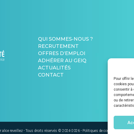
QUI SOMMES-NOUS ?
RECRUTEMENT
OFFRES D’EMPLOI
ADHÉRER AU GEIQ
ACTUALITÉS
CONTACT
Pour offrir 
cookies pour
consentir à 
comportement
ou de retire
caractéristi
Ac
ar
alice reveilliez
- Tous droits réservés © 2024-2026 -
Politiques de confidentialités
-
Me