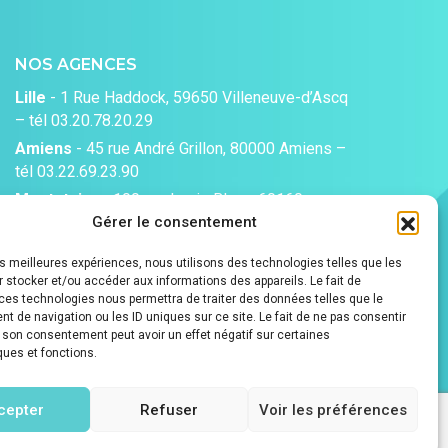
NOS AGENCES
Lille
- 1 Rue Haddock, 59650 Villeneuve-d’Ascq
– tél 03.20.78.20.29
Amiens
- 45 rue André Grillon, 80000 Amiens –
tél 03.22.69.23.90
Montataire
- 100 rue Louis Blanc, 60160
Gérer le consentement
Montataire
Littoral
- 27 rue antoine watteau 59430
les meilleures expériences, nous utilisons des technologies telles que les
Dunkerque
 stocker et/ou accéder aux informations des appareils. Le fait de
ces technologies nous permettra de traiter des données telles que le
Arras-Lens
- 14 rue des rosati 62000 Arras
 de navigation ou les ID uniques sur ce site. Le fait de ne pas consentir
r son consentement peut avoir un effet négatif sur certaines
ques et fonctions.
cepter
Refuser
Voir les préférences
ntions légales